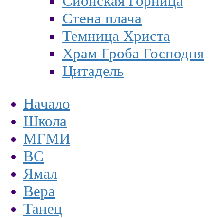
Сионская Горница
Стена плача
Темница Христа
Храм Гроба Господня
Цитадель
Начало
Школа
МГМИ
ВС
Ямал
Вера
Танец