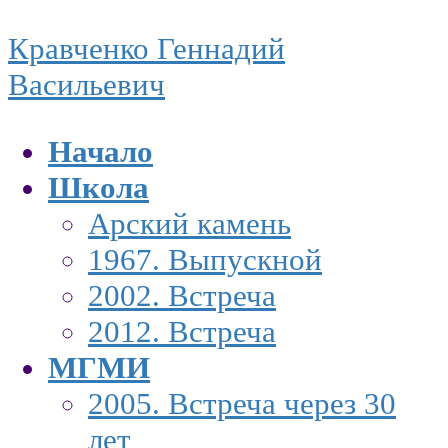
Skip
Skip
Кравченко Геннадий
to
to
Васильевич
the
the
Начало
content
Navigation
Школа
Арский камень
1967. Выпускной
2002. Встреча
2012. Встреча
МГМИ
2005. Встреча через 30
лет