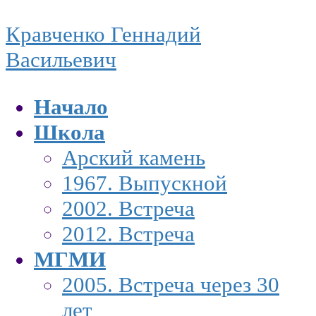
Skip
Skip
Кравченко Геннадий
to
to
Васильевич
the
the
Начало
content
Navigation
Школа
Арский камень
1967. Выпускной
2002. Встреча
2012. Встреча
МГМИ
2005. Встреча через 30
лет