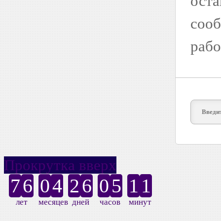
оста
сооб
рабо
Прокрутка вверх
7
6
0
4
2
6
0
5
1
1
лет
месяцев
дней
часов
минут