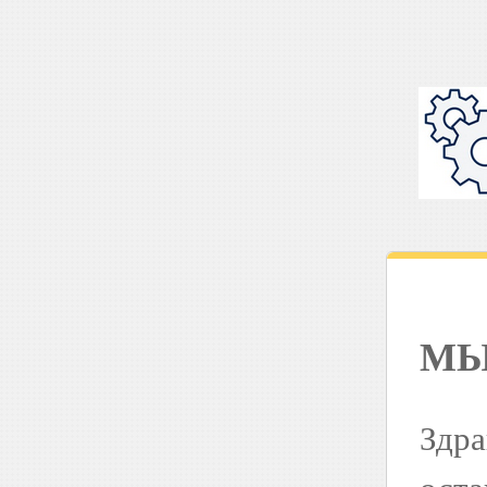
МЫ
Здра