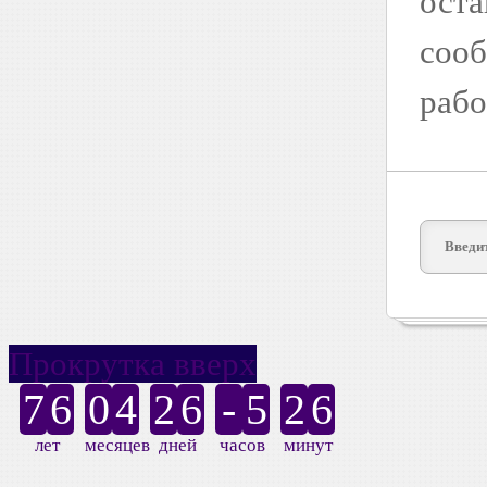
оста
сооб
рабо
Прокрутка вверх
7
6
0
4
2
6
-
5
2
6
лет
месяцев
дней
часов
минут