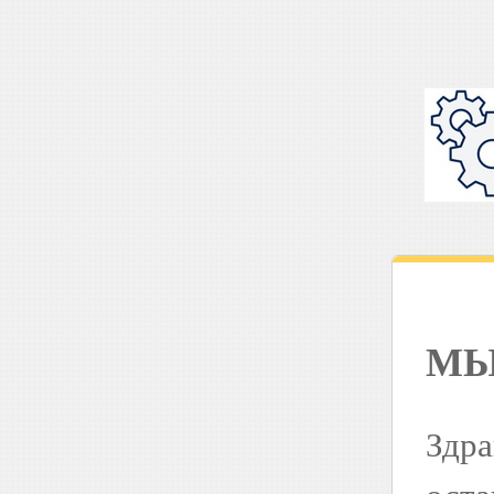
МЫ
Здра